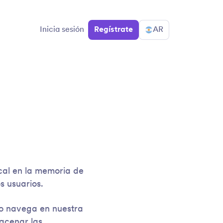
Inicia sesión
Regístrate
AR
cal en la memoria de
s usuarios.
io navega en nuestra
macenar las