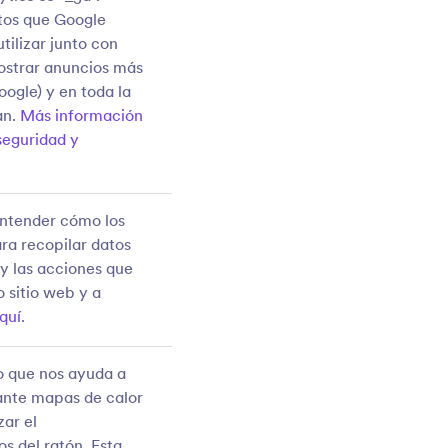
atos que Google
ilizar junto con
mostrar anuncios más
oogle) y en toda la
an.
Más información
 seguridad y
entender cómo los
ra recopilar datos
 y las acciones que
 sitio web y a
quí
.
o que nos ayuda a
ante mapas de calor
zar el
s del ratón. Esta