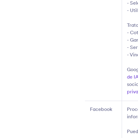
- Se
- Ut
Trat
- Cot
- Gar
- Se
- Vin
Goog
de I
soci
priv
Facebook
Proc
info
Pued