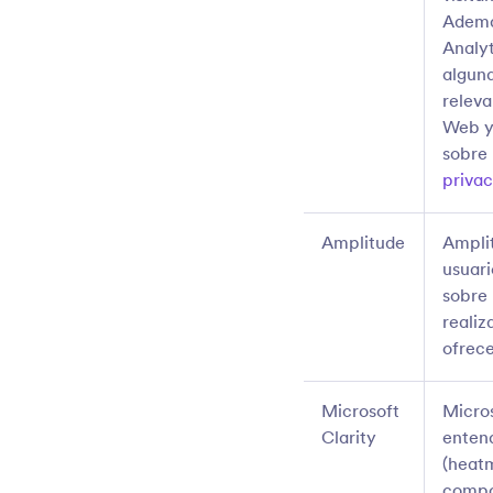
Además
Analyt
alguna
releva
Web y 
sobre 
priva
Amplitude
Amplit
usuari
sobre 
realiz
ofrece
Microsoft
Micros
Clarity
entend
(heatm
compor