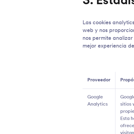
3. Estadí
Las cookies analyti
web y nos proporcio
nos permite analiza
mejor experiencia de
Proveedor
Propó
Google
Google
Analytics
sitios
propi
Esta h
ofrece
visita