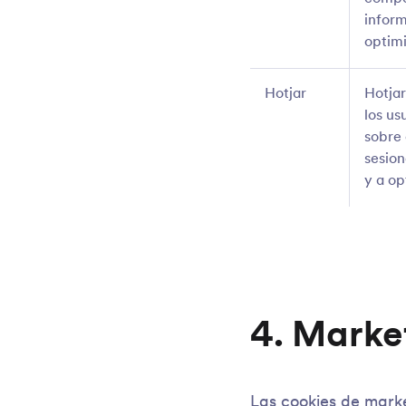
inform
optimi
Hotjar
Hotja
los us
sobre 
sesion
y a op
4. Marke
Las cookies de marke