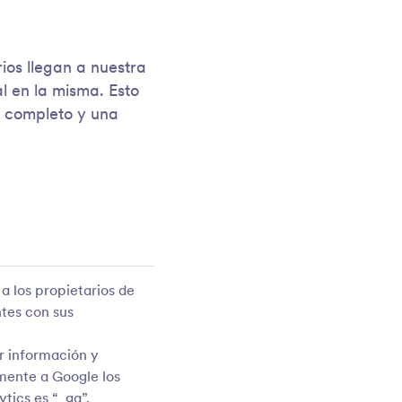
os llegan a nuestra
 en la misma. Esto
s completo y una
a los propietarios de
ntes con sus
r información y
lmente a Google los
ytics es “_ga”.