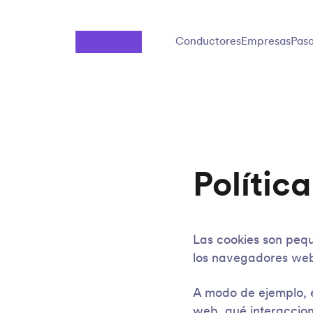
Saltar al contenido principal
Conductores
Empresas
Pasa
Polític
Las cookies son peq
los navegadores web.
A modo de ejemplo, 
web, qué interaccion