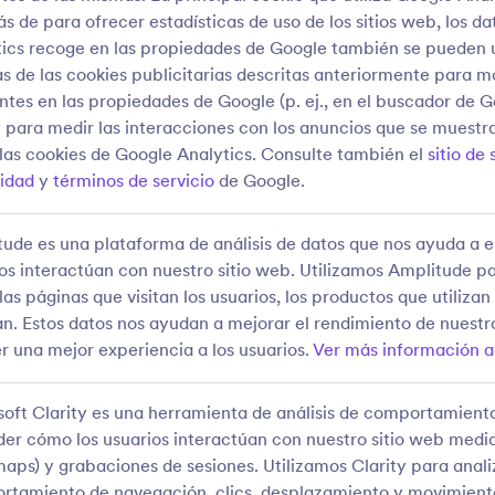
 de para ofrecer estadísticas de uso de los sitios web, los d
ics recoge en las propiedades de Google también se pueden ut
s de las cookies publicitarias descritas anteriormente para 
ntes en las propiedades de Google (p. ej., en el buscador de G
para medir las interacciones con los anuncios que se muestr
las cookies de Google Analytics. Consulte también el
sitio de
cidad
y
términos de servicio
de Google.
ude es una plataforma de análisis de datos que nos ayuda a 
os interactúan con nuestro sitio web. Utilizamos Amplitude pa
las páginas que visitan los usuarios, los productos que utilizan
an. Estos datos nos ayudan a mejorar el rendimiento de nuestro
r una mejor experiencia a los usuarios.
Ver más información a
oft Clarity es una herramienta de análisis de comportamient
er cómo los usuarios interactúan con nuestro sitio web medi
aps) y grabaciones de sesiones. Utilizamos Clarity para anali
tamiento de navegación, clics, desplazamiento y movimiento