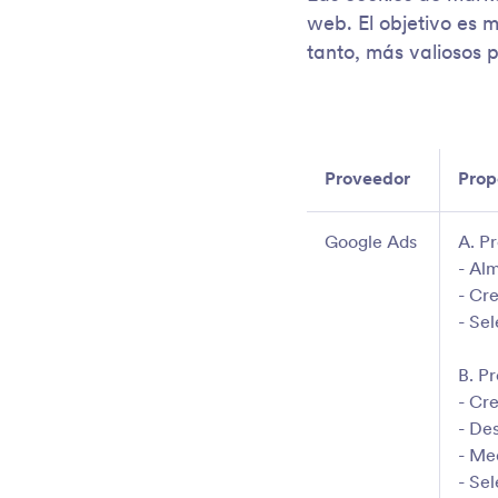
web. El objetivo es m
tanto, más valiosos p
Proveedor
Prop
Google Ads
A. P
- Al
- Cre
- Se
B. P
- Cr
- De
- Me
- Se